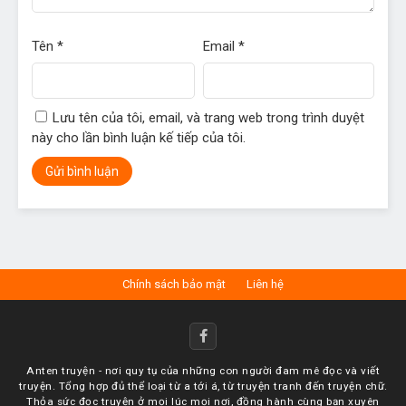
Tên
*
Email
*
Lưu tên của tôi, email, và trang web trong trình duyệt
này cho lần bình luận kế tiếp của tôi.
Chính sách bảo mật
Liên hệ
Anten truyện - nơi quy tụ của những con người đam mê đọc và viết
truyện. Tổng hợp đủ thể loại từ a tới á, từ truyện tranh đến truyện chữ.
Thỏa sức đọc truyện ở mọi lúc mọi nơi, đồng hành cùng bạn xuyên