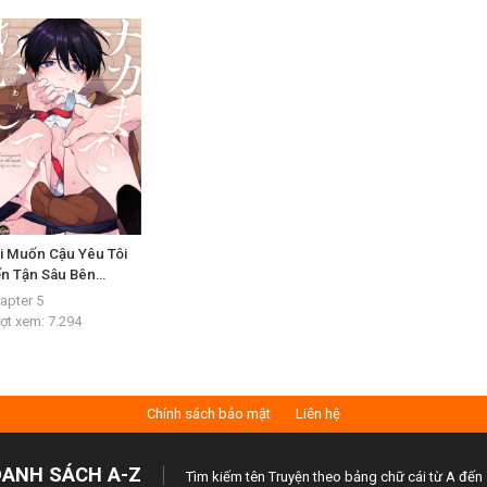
i Muốn Cậu Yêu Tôi
n Tận Sâu Bên
ong!
apter 5
ợt xem:
7.294
Chính sách bảo mật
Liên hệ
DANH SÁCH A-Z
Tìm kiếm tên Truyện theo bảng chữ cái từ A đến 