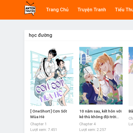
Trang Chủ
Truyện Tranh
Tiểu Th
học đường
[ OneShort ] Cơn Sốt
10 năm sau, kết hôn với
Bẫ
Mùa Hè
kẻ thù không đội trời
Ch
chung
Chapter 1
Chapter 4
Lư
Lượt xem:
7.451
Lượt xem:
2.257