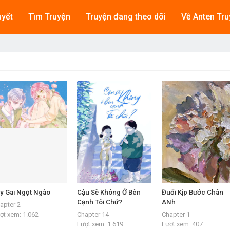
uyết
Tìm Truyện
Truyện đang theo dõi
Về Anten Tru
y Gai Ngọt Ngào
Cậu Sẽ Không Ở Bên
Đuổi Kịp Bước Chân
Cạnh Tôi Chứ?
ANh
apter 2
ợt xem:
1.062
Chapter 14
Chapter 1
Lượt xem:
1.619
Lượt xem:
407