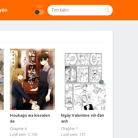
TỐI?
yện
Houkago wa kissaten
Ngày Valentine với đàn
de
anh
Chapter 6
Chapter 1
Lượt xem:
2.192
Lượt xem:
157