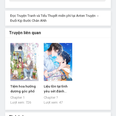
Đọc Truyện Tranh và Tiểu Thuyết miễn phí tại Anten Truyện
›
Đuổi Kịp Bước Chân ANh
Truyện liên quan
Tiệm hoa hướng
Liệu tồn tại tình
dương góc phố
yêu sét đánh
trong eSports
Chapter 1
Chapter ?
không?
Lượt xem:
726
Lượt xem:
47