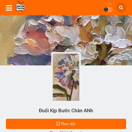
TỐI?
Đuổi Kịp Bước Chân ANh
Theo dõi