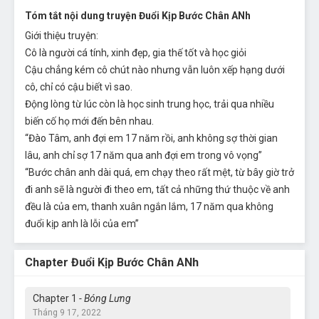
Tóm tắt nội dung truyện Đuổi Kịp Bước Chân ANh
Giới thiệu truyện:
Cô là người cá tính, xinh đẹp, gia thế tốt và học giỏi
Cậu chẳng kém cô chút nào nhưng vẫn luôn xếp hạng dưới
cô, chỉ có cậu biết vì sao.
Động lòng từ lúc còn là học sinh trung học, trải qua nhiều
biến cố họ mới đến bên nhau.
“Đào Tâm, anh đợi em 17 năm rồi, anh không sợ thời gian
lâu, anh chỉ sợ 17 năm qua anh đợi em trong vô vọng”
“Bước chân anh dài quá, em chạy theo rất mệt, từ bây giờ trở
đi anh sẽ là người đi theo em, tất cả những thứ thuộc về anh
đều là của em, thanh xuân ngắn lắm, 17 năm qua không
đuổi kịp anh là lỗi của em”
Chapter Đuổi Kịp Bước Chân ANh
Chapter 1
- Bóng Lưng
Tháng 9 17, 2022