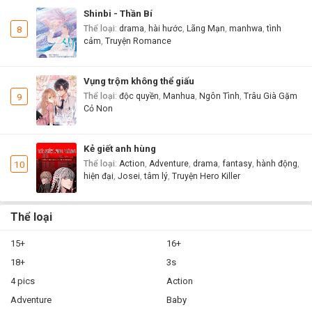
Shinbi - Thần Bí
8
Thể loại
:
drama
,
hài hước
,
Lãng Mạn
,
manhwa
,
tình
cảm
,
Truyện Romance
Vụng trộm không thể giấu
9
Thể loại
:
độc quyền
,
Manhua
,
Ngôn Tình
,
Trâu Già Gặm
Cỏ Non
Kẻ giết anh hùng
10
Thể loại
:
Action
,
Adventure
,
drama
,
fantasy
,
hành động
,
hiện đại
,
Josei
,
tâm lý
,
Truyện Hero Killer
Thể loại
15+
16+
18+
3s
4 pics
Action
Adventure
Baby