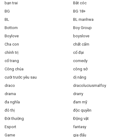
bạn trai
Bắt cóc
BG
BG 18+
BL
BL manhwa
Bottom
Boy Group
Boylove
boyslove
Cha con
chất cấm
chính trị
cổ đại
cổ trang
comedy
Công chúa
công sở
cưới trước yêu sau
dị năng
draco
dracoluciusmalfoy
drama
drarry
đa nghĩa
đam mỹ
đô thị
độc quyền
Đời thường
Động vật
Esport
fantasy
Game
gia đấu