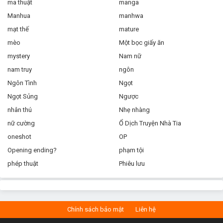
ma thuật
manga
Manhua
manhwa
mạt thế
mature
mèo
Một bọc giấy ăn
mystery
Nam nữ
nam truy
ngôn
Ngôn Tình
Ngọt
Ngọt Sủng
Ngược
nhân thú
Nhẹ nhàng
nữ cường
Ổ Dịch Truyện Nhà Tia
oneshot
OP
Opening ending?
phạm tội
phép thuật
Phiêu lưu
Chính sách bảo mật
Liên hệ