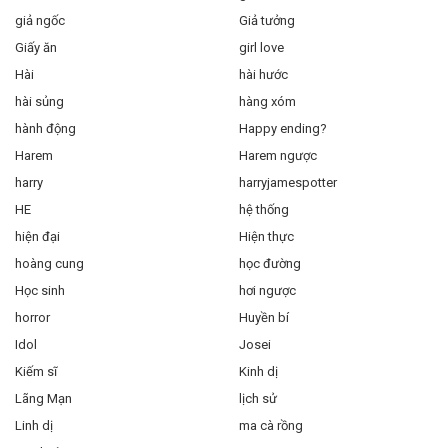
giả ngốc
Giả tưởng
Giấy ăn
girl love
Hài
hài hước
hài sủng
hàng xóm
hành động
Happy ending?
Harem
Harem ngược
harry
harryjamespotter
HE
hệ thống
hiện đại
Hiện thực
hoàng cung
học đường
Học sinh
hơi ngược
horror
Huyền bí
Idol
Josei
Kiếm sĩ
Kinh dị
Lãng Mạn
lịch sử
Linh dị
ma cà rồng