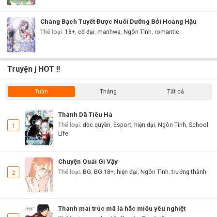
Chàng Bạch Tuyết Được Nuôi Dưỡng Bởi Hoàng Hậu
Thể loại
:
18+
,
cổ đại
,
manhwa
,
Ngôn Tình
,
romantic
Truyện j HOT !!
Tuần
Tháng
Tất cả
Thành Dã Tiêu Hà
1
Thể loại
:
độc quyền
,
Esport
,
hiện đại
,
Ngôn Tình
,
School
Life
Chuyện Quái Gì Vậy
2
Thể loại
:
BG
,
BG 18+
,
hiện đại
,
Ngôn Tình
,
trưởng thành
Thanh mai trúc mã là hắc miêu yêu nghiệt