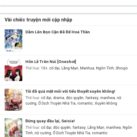
Vài chiếc truyện mới cập nhập
Dẵm Lên Bọn Cặn Bã Để Hoá Thần
Hôn Lễ Trên Núi [Oneshot]
Thể loại
:
15+
,
cổ đại
,
Lãng Mạn
,
Manhua
,
Ngôn Tình
,
Shoujo
Tôi đã quá mệt mỏi với tiểu thuyết xuyên không!
Thể loại
:
cổ đại
,
drama
,
độc quyền
,
fantasy
,
manhwa
,
nữ
cường
,
Ổ Dịch Truyện Nhà Tia
,
romantic
,
Xuyên không
Đừng quay đầu lại, Seisia!
Thể loại
:
cổ đại
,
độc quyền
,
fantasy
,
Lãng Mạn
,
manhwa
,
Ngôn
Tình
,
nữ cường
,
Ổ Dịch Truyện Nhà Tia
,
romantic