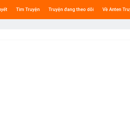
uyết
Tìm Truyện
Truyện đang theo dõi
Về Anten Tru