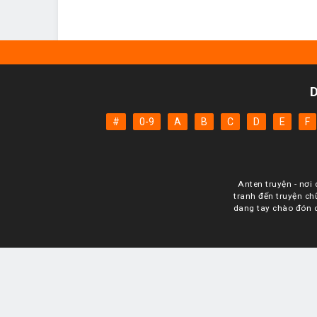
#
0-9
A
B
C
D
E
F
Anten truyện - nơi 
tranh đến truyện ch
dang tay chào đón c