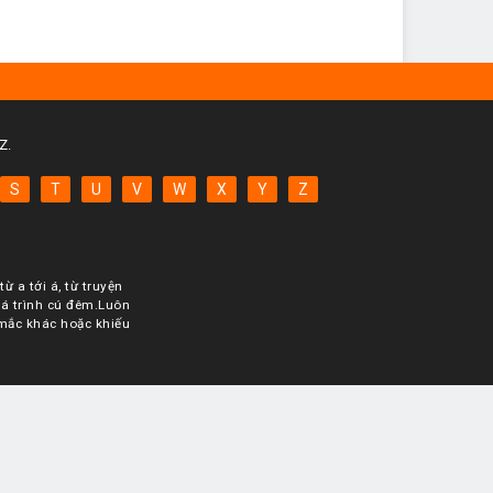
Z.
S
T
U
V
W
X
Y
Z
ừ a tới á, từ truyện
uá trình cú đêm.Luôn
 mắc khác hoặc khiếu
^