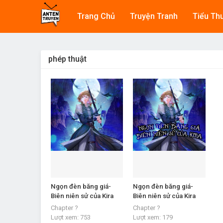
Trang Chủ
Truyện Tranh
Tiểu Th
phép thuật
Ngọn đèn băng giá-
Ngọn đèn băng giá-
Biên niên sử của Kira
Biên niên sử của Kira
Chapter ?
Chapter ?
Lượt xem:
753
Lượt xem:
179