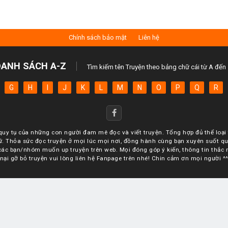
Chính sách bảo mật
Liên hệ
DANH SÁCH A-Z
Tìm kiếm tên Truyện theo bảng chữ cái từ A đến 
G
H
I
J
K
L
M
N
O
P
Q
R
quy tụ của những con người đam mê đọc và viết truyện. Tổng hợp đủ thể loại t
ữ. Thỏa sức đọc truyện ở mọi lúc mọi nơi, đồng hành cùng bạn xuyên suốt q
ác bạn/nhóm muốn up truyện trên web. Mọi đóng góp ý kiến, thông tin thắc
nại gỡ bỏ truyện vui lòng liên hệ Fanpage trên nhé! Chin cảm ơn mọi người ^