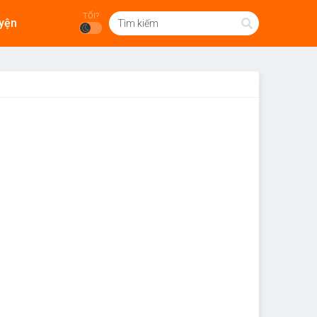
TỐI?
yện