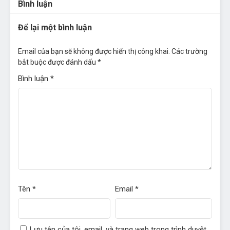
Bình luận
Tháng 8 25, 2022
Để lại một bình luận
Chapter 4
- Chapter 4
Tháng 8 25, 2022
Email của bạn sẽ không được hiển thị công khai.
Các trường
Chapter 3
- Chapter 3
bắt buộc được đánh dấu
*
Tháng 8 25, 2022
Bình luận
*
Chapter 2
- Chapter 2
Tháng 8 25, 2022
Chapter 1
- Chapter 1
Tháng 8 25, 2022
Chapter 0
- Chapter 0
Tháng 8 25, 2022
Tên
*
Email
*
Lưu tên của tôi, email, và trang web trong trình duyệt