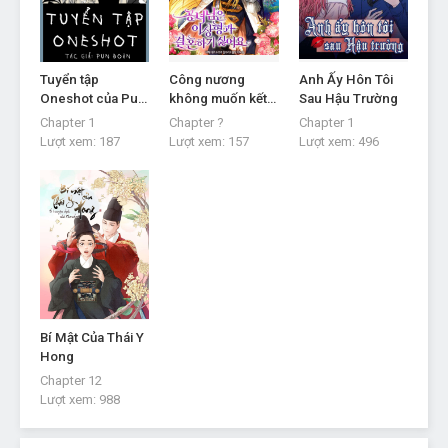
Chapter 12
- Chapter 12
Tháng 8 25, 2022
Chapter 11
- Chapter 11
Tuyển tập
Công nương
Anh Ấy Hôn Tôi
Tháng 8 25, 2022
Oneshot của Pun
không muốn kết
Sau Hậu Trường
Đoàn
hôn với mẫu
Chapter 1
Chapter ?
Chapter 1
người lý tưởng
Chapter 10
- Chapter 10
Lượt xem:
187
Lượt xem:
157
Lượt xem:
496
của mình
Tháng 8 25, 2022
Chapter 9
- Chapter 9
Tháng 8 25, 2022
Chapter 8
- Chapter 8
Tháng 8 25, 2022
Chapter 7
- Chapter 7
Bí Mật Của Thái Y
Tháng 8 25, 2022
Hong
Chapter 12
Chapter 6
- Chapter 6
Lượt xem:
988
Tháng 8 25, 2022
Chapter 5
- Chapter 5