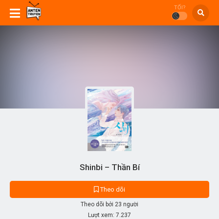
TỐI?
Shinbi – Thần Bí
Theo dõi
Theo dõi bởi 23 người
Lượt xem:
7.237