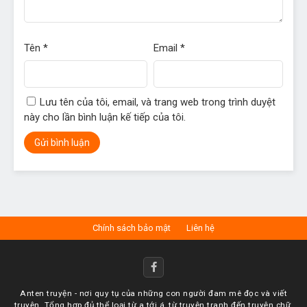
Tên
*
Email
*
Lưu tên của tôi, email, và trang web trong trình duyệt
này cho lần bình luận kế tiếp của tôi.
Chính sách bảo mật
Liên hệ
Anten truyện - nơi quy tụ của những con người đam mê đọc và viết
truyện. Tổng hợp đủ thể loại từ a tới á, từ truyện tranh đến truyện chữ.