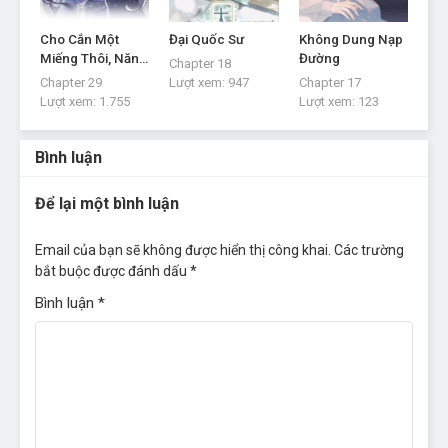
Cho Cắn Một
Đại Quốc Sư
Không Dung Nạp
Miếng Thôi, Năn
Đường
Chapter 18
Nỉ Mà
Chapter 29
Lượt xem:
947
Chapter 17
Lượt xem:
1.755
Lượt xem:
123
Bình luận
Để lại một bình luận
Email của bạn sẽ không được hiển thị công khai.
Các trường
bắt buộc được đánh dấu
*
Bình luận
*