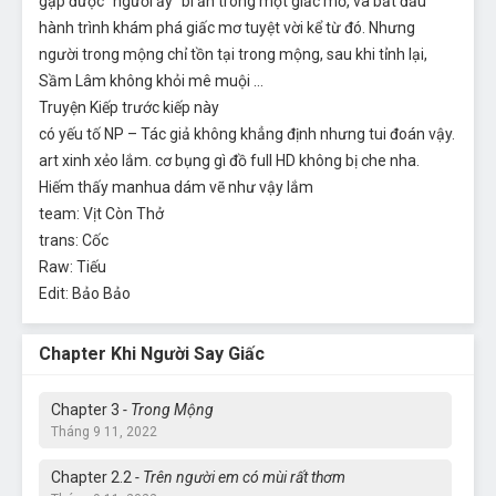
gặp được “người ấy” bí ẩn trong một giấc mơ, và bắt đầu
hành trình khám phá giấc mơ tuyệt vời kể từ đó. Nhưng
người trong mộng chỉ tồn tại trong mộng, sau khi tỉnh lại,
Sầm Lâm không khỏi mê muội …
Truyện Kiếp trước kiếp này
có yếu tố NP – Tác giả không khẳng định nhưng tui đoán vậy.
art xinh xẻo lắm. cơ bụng gì đồ full HD không bị che nha.
Hiếm thấy manhua dám vẽ như vậy lắm
team: Vịt Còn Thở
trans: Cốc
Raw: Tiếu
Edit: Bảo Bảo
Chapter Khi Người Say Giấc
Chapter 3
- Trong Mộng
Tháng 9 11, 2022
Chapter 2.2
- Trên người em có mùi rất thơm