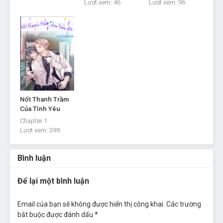
Chapter 15
Lượt xem:
46
Lượt xem:
96
Tháng 10 1, 2022
Chapter 14
Tháng 10 1, 2022
Chapter 13.5
Tháng 10 1, 2022
Chapter 13
Nốt Thanh Trầm
Tháng 10 1, 2022
Của Tình Yêu
Chapter 1
Chapter 12
Lượt xem:
399
Tháng 9 30, 2022
Chapter 11
Bình luận
Tháng 9 30, 2022
Để lại một bình luận
Chapter 10
Tháng 9 30, 2022
Email của bạn sẽ không được hiển thị công khai.
Các trường
Chapter 9
bắt buộc được đánh dấu
*