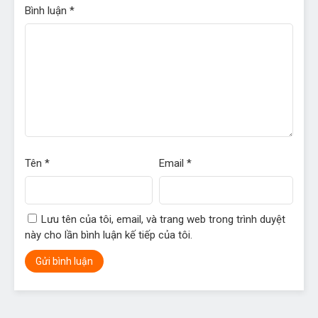
Tháng 9 30, 2022
Bình luận
*
Chapter 8
Tháng 9 30, 2022
Chapter 7
Tháng 9 30, 2022
Chapter 6
Tháng 9 7, 2022
Chapter 5
Tên
*
Email
*
Tháng 9 7, 2022
Chapter 4
Tháng 9 7, 2022
Lưu tên của tôi, email, và trang web trong trình duyệt
này cho lần bình luận kế tiếp của tôi.
Chapter 3
Tháng 9 7, 2022
Chapter 2
Tháng 9 7, 2022