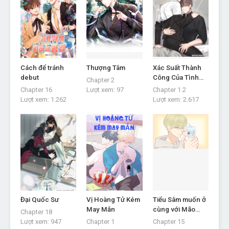
Chapter 22
Tháng 10 1, 2022
Chapter 21
Tháng 10 1, 2022
Cách để tránh
Thượng Tâm
Xác Suất Thành
Chapter 20
debut
Công Của Tình
Chapter 2
Tháng 10 1, 2022
Yêu Này Là Bao
Chapter 16
Lượt xem:
97
Chapter 1.2
Nhiêu?
Lượt xem:
1.262
Lượt xem:
2.617
Chapter 19
Tháng 10 1, 2022
Chapter 18
Tháng 10 1, 2022
Chapter 17
Tháng 10 1, 2022
Chapter 16
Đại Quốc Sư
Vị Hoàng Tử Kém
Tiểu Sâm muốn ở
Tháng 10 1, 2022
May Mắn
cùng với Mão
Chapter 18
Mão mãi mãi
Lượt xem:
947
Chapter 1
Chapter 15