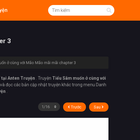
yện
er 3
ốn ở cùng với Mão Mão mãi mãi chapter 3
 tại Anten Truyện
. Truyện
Tiểu Sâm muốn ở cùng với
 và đọc các bản cập nhật truyện khác trong menu Danh
uyện
.
Trước
Sau