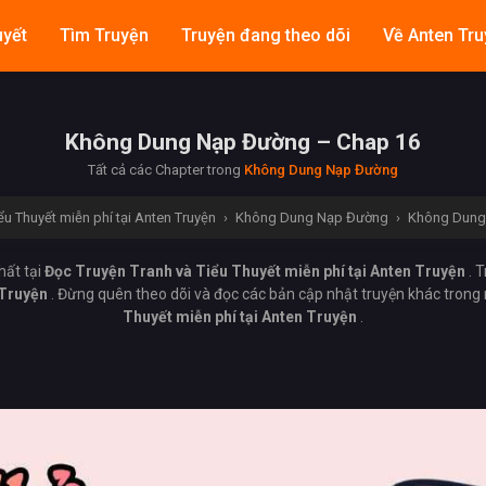
uyết
Tìm Truyện
Truyện đang theo dõi
Về Anten Tru
Không Dung Nạp Đường – Chap 16
Tất cả các Chapter trong
Không Dung Nạp Đường
ểu Thuyết miễn phí tại Anten Truyện
›
Không Dung Nạp Đường
›
Không Dung
hất tại
Đọc Truyện Tranh và Tiểu Thuyết miễn phí tại Anten Truyện
. 
 Truyện
. Đừng quên theo dõi và đọc các bản cập nhật truyện khác tron
Thuyết miễn phí tại Anten Truyện
.