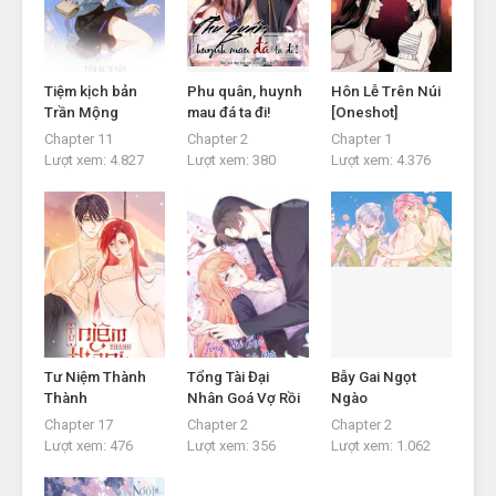
Chapter 33
- Chap 33
Tháng 11 22, 2022
Tiệm kịch bản
Phu quân, huynh
Hôn Lễ Trên Núi
Chapter 32
- Chap 32
Trần Mộng
mau đá ta đi!
[Oneshot]
Tháng 11 19, 2022
Chapter 11
Chapter 2
Chapter 1
Lượt xem:
4.827
Lượt xem:
380
Lượt xem:
4.376
Chapter 31
- Chap 31
Tháng 11 3, 2022
Chapter 30
- Chap 30
Tháng 10 28, 2022
Chapter 29
- Chap 29
Tháng 10 28, 2022
Chapter 28
- Chap 28
Tư Niệm Thành
Tổng Tài Đại
Bẫy Gai Ngọt
Tháng 9 24, 2022
Thành
Nhân Goá Vợ Rồi
Ngào
Chapter 17
Chapter 2
Chapter 2
Chapter 27
- Chap 27
Lượt xem:
476
Lượt xem:
356
Lượt xem:
1.062
Tháng 9 23, 2022