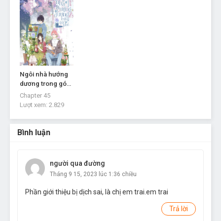
Chapter 26
- Chap 26
Tháng 9 8, 2022
Chapter 25
- Chap 25
Tháng 8 31, 2022
Chapter 24
- Chap 24
Ngôi nhà hướng
Tháng 8 31, 2022
dương trong góc
phố
Chapter 45
Chapter 23.5
- Chap 23.5
Lượt xem:
2.829
Tháng 8 31, 2022
Chapter 23
- Chap 23
Bình luận
Tháng 8 31, 2022
Chapter 22
- Chap 22
người qua đường
Tháng 8 31, 2022
Tháng 9 15, 2023 lúc 1:36 chiều
Chapter 21
- Chap 21
Phần giới thiệu bị dịch sai, là chị em trai.em trai
Tháng 8 31, 2022
Trả lời
Chapter 20
- Chap 20