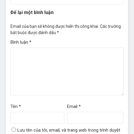
Tháng 8 31, 2022
Để lại một bình luận
Chapter 19
- Chap 19
Tháng 8 31, 2022
Email của bạn sẽ không được hiển thị công khai.
Các trường
bắt buộc được đánh dấu
*
Chapter 18
- Chap 18
Tháng 8 31, 2022
Bình luận
*
Chapter 17
- Chap 17
Tháng 8 31, 2022
Chapter 16
- Chap 16
Tháng 8 31, 2022
Chapter 15
- Chap 15
Tháng 8 30, 2022
Tên
*
Email
*
Chapter 14
- Chap 14
Tháng 8 30, 2022
Chapter 13
- Chap 13
Lưu tên của tôi, email, và trang web trong trình duyệt
Tháng 8 30, 2022