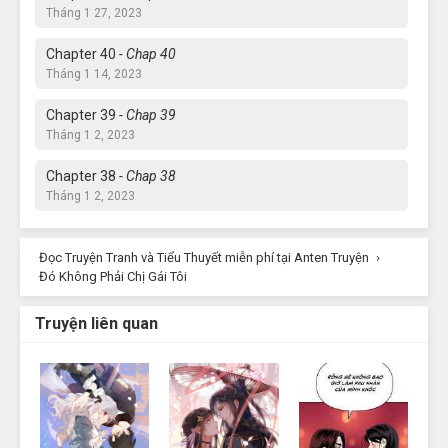
Tháng 1 27, 2023
Chapter 40
- Chap 40
Tháng 1 14, 2023
Chapter 39
- Chap 39
Tháng 1 2, 2023
Chapter 38
- Chap 38
Tháng 1 2, 2023
Chapter 37
- Chap 37
Đọc Truyện Tranh và Tiểu Thuyết miễn phí tại Anten Truyện
Tháng 1 2, 2023
›
Đó Không Phải Chị Gái Tôi
Chapter 36
- Chap 36
Tháng 12 27, 2022
Truyện liên quan
Chapter 35
- Chap 35
Tháng 11 30, 2022
Chapter 34
- Chap 34
Tháng 11 22, 2022