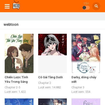
TỐI?
webtoon
Chiến Lược Tình
Cô Gái Tầng Dưới
Darby, dòng chảy
Yêu Trong Sáng
xiết
Chapter 2
Chapter 2-5
Lượt xem:
14.882
Chapter 3
Lượt xem:
1.422
Lượt xem:
554